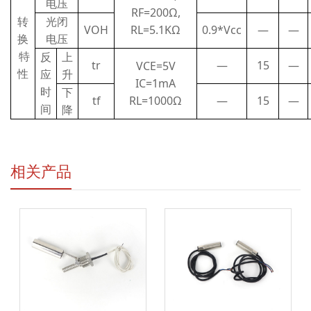
电压
RF=200Ω,
转
光闭
VOH
RL=5.1KΩ
0.9*Vcc
—
—
换
电压
特
反
上
tr
—
15
—
VCE=5V
性
应
升
IC=1mA
时
下
tf
RL=1000Ω
—
15
—
间
降
相关产品