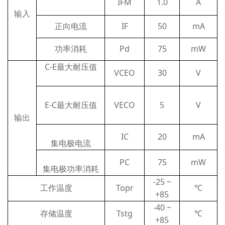
IFM
1.0
A
输入
正向电流
IF
50
mA
功率消耗
Pd
75
mW
C-E最大耐压值
VCEO
30
V
E-C最大耐压值
VECO
5
V
输出
IC
20
mA
集电极电流
PC
75
mW
集电极功率消耗
-25 ~
工作温度
Topr
℃
+85
-40 ~
存储温度
Tstg
℃
+85