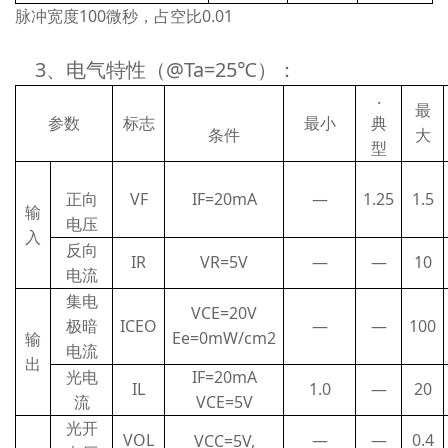
脉冲宽度100微秒，占空比0.01
3、电气特性（@Ta=25℃）：
.
最
参数
标志
最小
典
条件
大
型
正向
VF
IF=20mA
—
1.25
1.5
输
电压
入
反向
IR
VR=5V
—
—
10
电流
集电
VCE=20V
极暗
ICEO
—
—
100
Ee=0mW/cm2
输
电流
出
光电
IF=20mA
IL
1.0
—
20
流
VCE=5V
光开
VOL
—
—
0.4
VCC=5V,