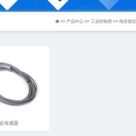
>>
>>
>>
产品中心
工业控制类
电容接
近传感器