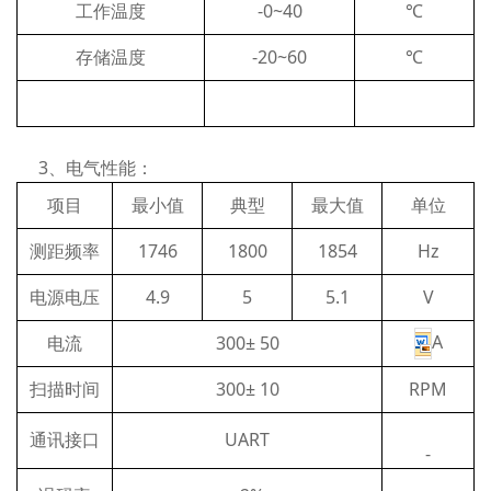
工作温度
-0~40
℃
存储温度
-20~60
℃
3、电气性能：
项目
最小值
典型
最大值
单位
测距频率
1746
1800
1854
Hz
电源电压
4.9
5
5.1
V
A
电流
300± 50
扫描时间
300± 10
RPM
通讯接口
UART
-