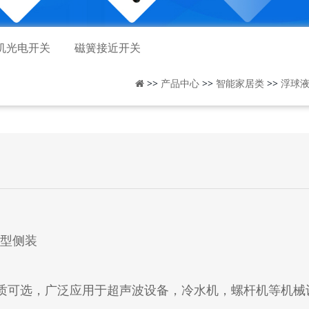
机光电开关
磁簧接近开关
>>
>>
>>
产品中心
智能家居类
浮球
嘴型侧装
316L材质可选，广泛应用于超声波设备，冷水机，螺杆机等机械